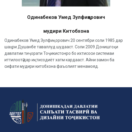
Одинабеков Умед Зулфиқорович
мудири Китобхона
Одинабеков Умед Зулфиқорович 20 сентябри соли 1985 дар
шаҳри Душанбе таваллуд шудааст. Соли 2009 Донишгоҳи
давлатии тиҷорати Тоҷикистонро бо ихтисоси системаи
иттилоотӣ дар иқтисодиёт хатм кардааст. Айни замон ба
сифати мудири китобхона фаъолият менамояд.