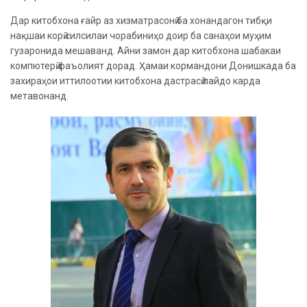
Дар китобхона ғайр аз хизматрасонӣ ба хонандагон тибқи
нақшаи корӣ силсилаи чорабиниҳо доир ба санаҳои муҳим
гузаронида мешаванд. Айни замон дар китобхона шабакаи
компютерӣ фаъолият дорад. Ҳамаи кормандони Донишкада ба
захираҳои иттилоотии китобхона дастрасӣ пайдо карда
метавонанд.