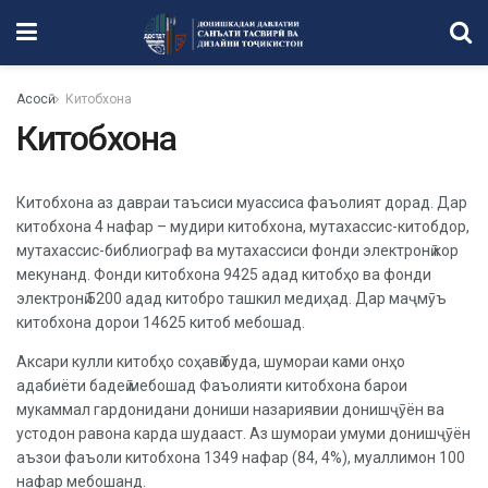
Асосӣ
Китобхона
Китобхона
Китобхона аз давраи таъсиси муассиса фаъолият дорад. Дар
китобхона 4 нафар – мудири китобхона, мутахассис-китобдор,
мутахассис-библиограф ва мутахассиси фонди электронӣ кор
мекунанд. Фонди китобхона 9425 адад китобҳо ва фонди
электронӣ 5200 адад китобро ташкил медиҳад. Дар маҷмӯъ
китобхона дорои 14625 китоб мебошад.
Аксари кулли китобҳо соҳавӣ буда, шумораи ками онҳо
адабиёти бадеӣ мебошад Фаъолияти китобхона барои
мукаммал гардонидани дониши назариявии донишҷӯён ва
устодон равона карда шудааст. Аз шумораи умуми донишҷӯён
аъзои фаъоли китобхона 1349 нафар (84, 4%), муаллимон 100
нафар мебошанд.