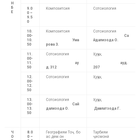
Н
Б
9.0
Композитсия
Сотсиология
Е
0 –
9.5
0
10.
Композитсия
Сотсиология
00-
Са
10.
Ума
йдализода О.
50
рова З.
11.
Сотсиология
Ҳуқуқ
00-
11.
ау
ауд.
50
д.312
207
12.
Сотсиология
Ҳуқуқ
00-
12.
50
13.
Сотсиология
Ҳуқуқ
00-
Сай
13.
дализода О.
Давлатзода Г.
50
Ч
8.0
Географияи Тоҷ. бо
Тарбияи
О
0 –
ас.дем.он
ҷисмонӣ