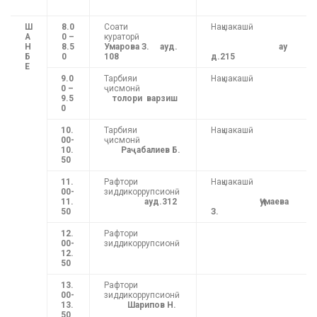
Ш
8.0
Соати
Нақшакашӣ
А
0 –
кураторӣ
Н
8.5
Умарова З.
ауд.
ау
Б
0
108
д.215
Е
9.0
Тарбияи
Нақшакашӣ
0 –
ҷисмонӣ
9.5
толори варзиш
0
10.
Тарбияи
Нақшакашӣ
00-
ҷисмонӣ
10.
Раҷабалиев Б.
50
11.
Рафтори
Нақшакашӣ
00-
зиддикоррупсионӣ
11.
ауд.312
Ҷумаева
50
З.
12.
Рафтори
00-
зиддикоррупсионӣ
12.
50
13.
Рафтори
00-
зиддикоррупсионӣ
13.
Шарипов Н.
50