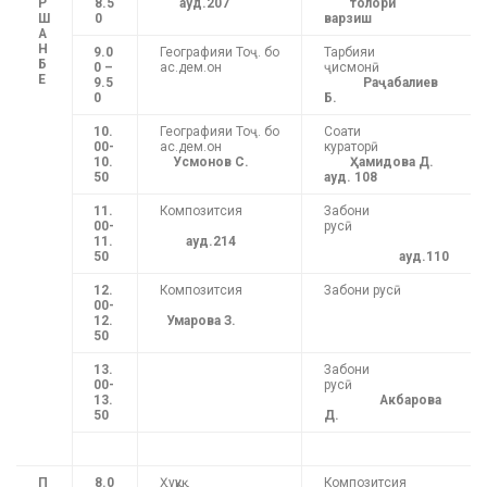
Р
8.5
ауд.207
толори
Ш
0
варзиш
А
Н
9.0
Географияи Тоҷ. бо
Тарбияи
Б
0 –
ас.дем.он
ҷисмонӣ
Е
9.5
Раҷабалиев
0
Б.
10.
Географияи Тоҷ. бо
Соати
00-
ас.дем.он
кураторӣ
10.
Усмонов С.
Ҳамидова Д.
50
ауд. 108
11.
Композитсия
Забони
00-
русӣ
11.
ауд.214
50
ауд.110
12.
Композитсия
Забони русӣ
00-
12.
Умарова З.
50
13.
Забони
00-
русӣ
13
.
Акбарова
50
Д.
П
8.0
Ҳуқуқ
Композитсия