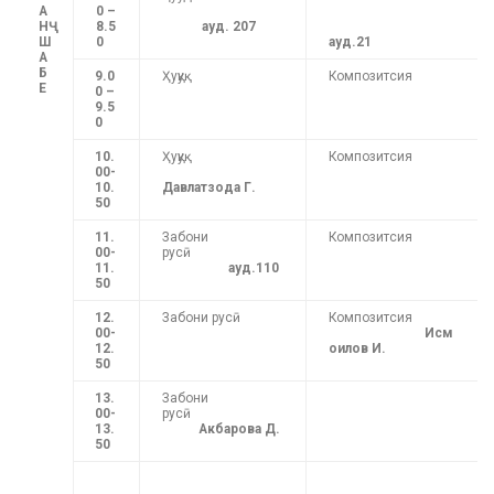
А
0 –
НҶ
8.5
ауд. 207
Ш
0
ауд.21
А
Б
9.0
Ҳуқуқ
Композитсия
Е
0 –
9.5
0
10.
Ҳуқуқ
Композитсия
00-
10.
Давлатзода Г.
50
11.
Забони
Композитсия
00-
русӣ
11.
ауд.110
50
12.
Забони русӣ
Композитсия
00-
Исм
12.
оилов И.
50
13.
Забони
00-
русӣ
13.
Акбарова Д.
50