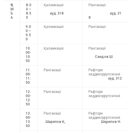
ҶУ
8.0
Қаламкашӣ
Рангакашї
М
0 –
Ъ
8.5
ауд.318
ауд.31
А
0
8
9.0
Қаламкашӣ
Рангакашї
0 –
9.5
0
10.
Қаламкашӣ
Рангакашї
00-
10.
Саидов Ш.
50
11.
Рангакашї
Рафтори
00-
зиддикоррупсионӣ
11.
ауд.312
50
12.
Рангакашї
Рафтори
00-
зиддикоррупсионӣ
12.
50
13.
Рангакашї
Рафтори
00-
зиддикоррупсионӣ
13
.
Шарипов Қ.
Шарипов Н.
50