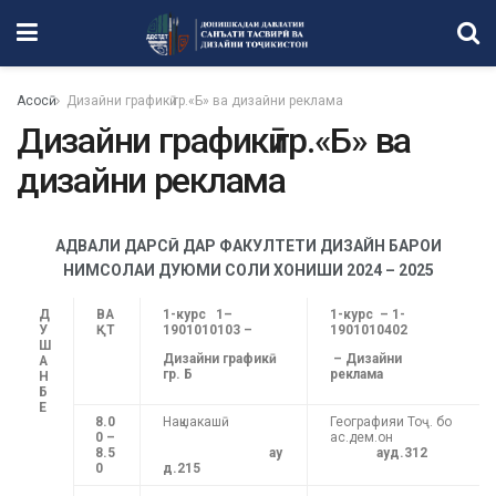
Асосӣ
Дизайни графикӣ гр.«Б» ва дизайни реклама
Дизайни графикӣ гр.«Б» ва
дизайни реклама
АДВАЛИ ДАРС
Ӣ
ДАР ФАКУЛТЕТИ ДИЗАЙН БАРОИ
НИМСОЛАИ ДУЮМИ СОЛИ ХОНИШИ 2024 – 2025
Д
ВА
1-курс 1–
1-курс – 1-
У
ҚТ
1901010103 –
1901010402
Ш
Дизайни графикӣ
– Дизайни
А
гр. Б
реклама
Н
Б
Е
8.0
Нақшакашӣ
Географияи Тоҷ. бо
0 –
ас.дем.он
8.5
ау
ауд.312
0
д.215