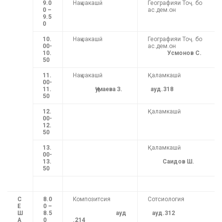
9.0
Нақшакашӣ
Географияи Тоҷ. бо
0 –
ас.дем.он
9.5
0
10.
Нақшакашӣ
Географияи Тоҷ. бо
00-
ас.дем.он
10.
Усмонов С.
50
11.
Нақшакашӣ
Қаламкашӣ
00-
11.
Ҷумаева З.
ауд.318
50
12.
Қаламкашӣ
00-
12.
50
13.
Қаламкашӣ
00-
13.
Саидов Ш.
50
С
8.0
Композитсия
Сотсиология
Е
0 –
Ш
8.5
ауд
ауд.312
А
0
.214