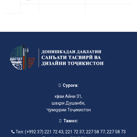
Суроға:
кӯчаи Айни 31,
шаҳри Душанбе,
Ҷумҳурии Тоҷикистон
Тамос:
Тел: (+992 37) 221 72 43; 221 72 37; 227 58 77; 227 58 73