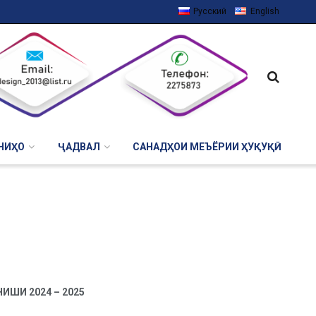
Русский
English
НИҲО
ҶАДВАЛ
САНАДҲОИ МЕЪЁРИИ ҲУҚУҚӢ
ШИ 2024 – 2025