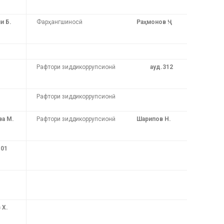
и Б.
Фарҳангшиносӣ
Ра
ҳ
монов Ҷ.
Рафтори зиддикоррупсионӣ
ауд.312
Рафтори зиддикоррупсионӣ
ва М.
Рафтори зиддикоррупсионӣ
Шарипов Н.
.101
 Х.