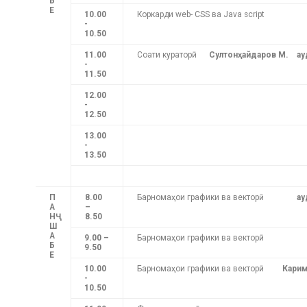
Б
Е
10.00
Коркарди web- CSS ва Java script
-
10.50
11.00
Соати кураторӣ
Султонҳайдаров М. ау
-
11.50
12.00
-
12.50
13.00
-
13.50
П
8.00
Барномаҳои графики ва векторӣ
ау
А
–
НҶ
8.50
Ш
А
9.00 –
Барномаҳои графики ва векторӣ
Б
9.50
Е
10.00
Барномаҳои графики ва векторӣ
Карим
-
10.50