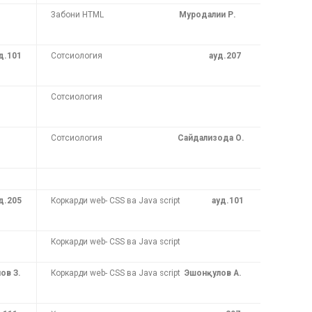
Забони HTML
Муродалии Р.
д.101
Сотсиология
ауд.207
Сотсиология
Сотсиология
Сайдализода О.
д.205
Коркарди web- CSS ва Java script
ауд.101
Коркарди web- CSS ва Java script
ов З.
Коркарди web- CSS ва Java script
Эшонқулов А.