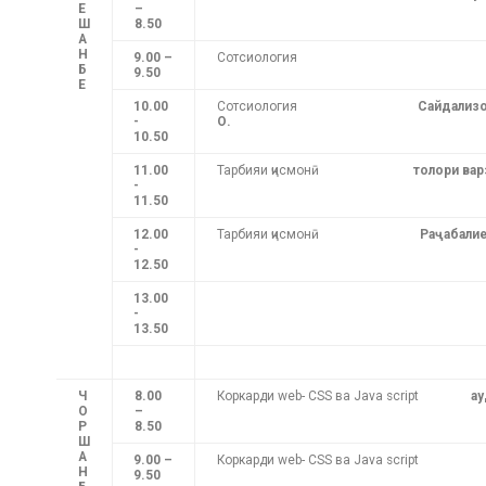
Е
–
Ш
8.50
А
Н
9.00 –
Сотсиология
Б
9.50
Е
10.00
Сотсиология
Сайдализ
-
О.
10.50
11.00
Тарбияи ҷисмонӣ
толори ва
-
11.50
12.00
Тарбияи ҷисмонӣ
Раҷабалие
-
12.50
13.00
-
13.50
Ч
8.00
Коркарди web- CSS ва Java script
ау
О
–
Р
8.50
Ш
А
9.00 –
Коркарди web- CSS ва Java script
Н
9.50