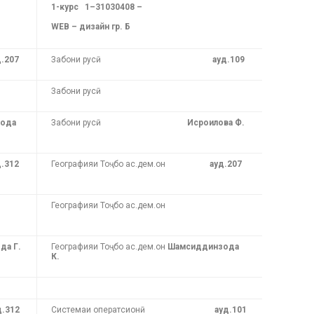
1-курс 1–31030408 –
WEB – дизайн гр. Б
д.207
Забони русӣ
ауд.109
Забони русӣ
ода
Забони русӣ
Исроилова Ф.
д.312
Географияи Тоҷ. бо ас.дем.он
ауд.207
Географияи Тоҷ. бо ас.дем.он
да Г.
Географияи Тоҷ. бо ас.дем.он
Шамсиддинзода
К.
.312
Системаи оператсионӣ
ауд.101