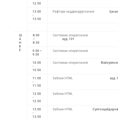
12.50
13.00
Рафтори зиддикоррупсионӣ
Ҳасан
-
13.50
Ш
8.00
Системаи оператсионӣ
А
–
ауд.101
Н
8.50
Б
Е
9.00 –
Системаи оператсионӣ
9.50
10.00
Системаи оператсионӣ
Файзуллое
-
10.50
11.00
Забони HTML
ауд
-
11.50
12.00
Забони HTML
-
12.50
13.00
Забони HTML
Султонҳайдаров
-
13.50