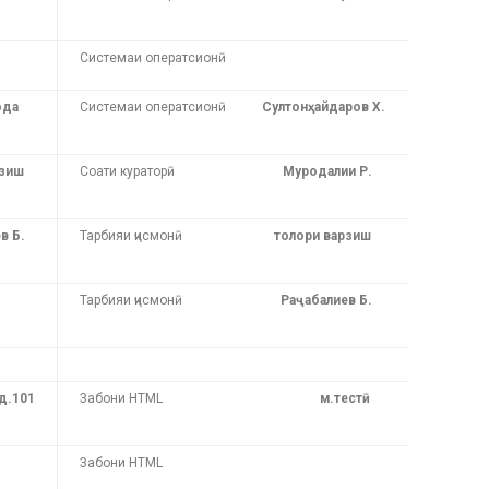
Системаи оператсионӣ
ода
Системаи оператсионӣ
Султонҳайдаров Х.
рзиш
Соати кураторӣ
Муродалии Р.
в Б.
Тарбияи ҷисмонӣ
толори варзиш
Тарбияи ҷисмонӣ
Раҷабалиев Б.
д.101
Забони HTML
м.тестӣ
Забони HTML