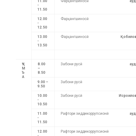
11.00
Фарҳангшиносӣ
ауд
-
11.50
1
2
.
0
0
Фарҳангшиносӣ
-
12.
5
0
13.00
Фарҳангшиносӣ
Қобилов
-
13
.
50
ҶУ
8.00
Забони русӣ
ауд
М
–
Ъ
8.50
А
9.00 –
Забони русӣ
9.50
10.00
Забони русӣ
Исроилов
-
10.50
11.00
Рафтори зиддикоррупсионӣ
ауд
-
11.50
12.00
Рафтори зиддикоррупсионӣ
-