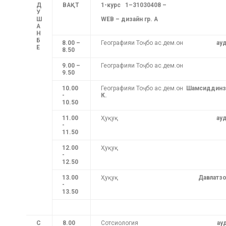
Д
ВАҚТ
1-курс 1–31030408 –
У
Ш
WEB – дизайн гр. А
А
Н
Б
8.00 –
Географияи Тоҷ. бо ас.дем.он
ау
Е
8.50
9.00 –
Географияи Тоҷ. бо ас.дем.он
9.50
10.00
Географияи Тоҷ. бо ас.дем.он
Шамсиддинз
-
К.
10.50
11.00
Ҳуқуқ
ау
-
11.50
12.00
Ҳуқуқ
-
12.50
13.00
Ҳуқуқ
Давлатзо
-
13.50
С
8.00
Сотсиология
ауд