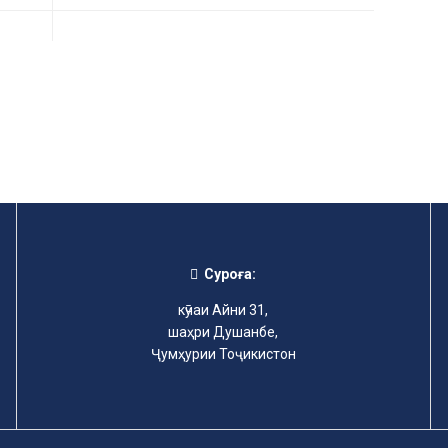
Суроға:
кӯчаи Айни 31,
шаҳри Душанбе,
Ҷумҳурии Тоҷикистон