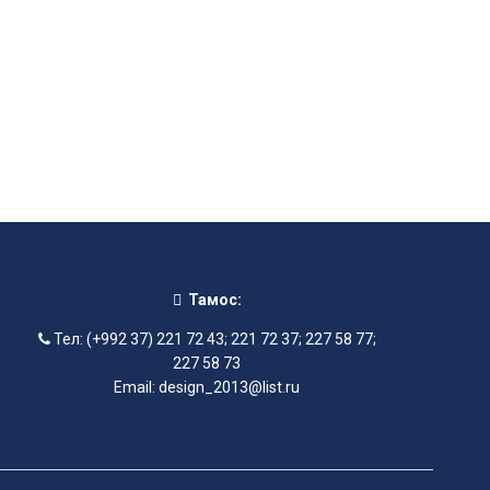
Тамос:
Тел: (+992 37) 221 72 43; 221 72 37; 227 58 77;
227 58 73
Email: design_2013@list.ru