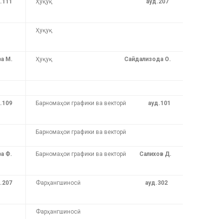
.111
Ҳуқуқ
ауд.207
Ҳуқуқ
а М.
Ҳуқуқ
Сайдализода О.
.109
Барномаҳои графики ва векторӣ
ауд.101
Барномаҳои графики ва векторӣ
а Ф.
Барномаҳои графики ва векторӣ
Салихов Д.
.207
Фарҳангшиносӣ
ауд.302
Фарҳангшиносӣ