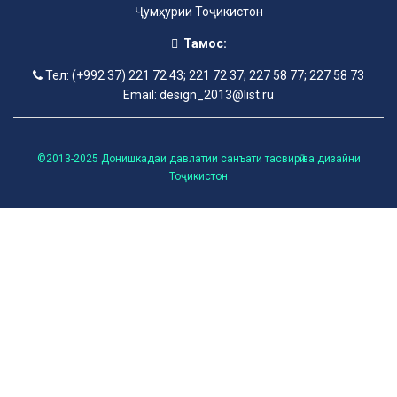
Ҷумҳурии Тоҷикистон
Тамос:
Тел: (+992 37) 221 72 43; 221 72 37; 227 58 77; 227 58 73
Email: design_2013@list.ru
©2013-2025 Донишкадаи давлатии санъати тасвирӣ ва дизайни
Тоҷикистон