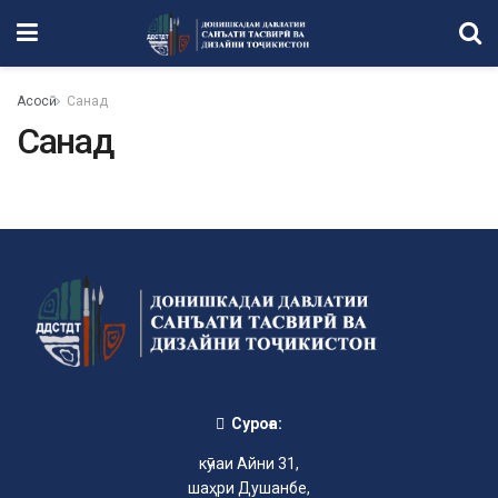
Асосӣ
Санад
Санад
Суроға:
кӯчаи Айни 31,
шаҳри Душанбе,