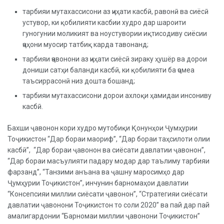
тарбияи мутахассисони аз ҷиҳати касбӣ, равонӣ ва сиёсӣ
устувор, ки қобилияти касбии худро дар шароити
гуногунии моликият ва ноустувории иқтисодиву сиёсии
ҷаҳони муосир татбиқ карда тавонанд;
тарбияи ҷавонони аз ҷиҳати сиёсӣ зираку ҳушёр ва дорои
дониши сатҳи баланди касбӣ, ки қобилияти ба ҷомеа
таъсиррасонӣ низ дошта бошанд;
тарбияи мутахассисони дорои ахлоқи ҳамидаи инсониву
касбӣ.
Бахши ҷавонон кори худро мутобиқи Қонунҳои Ҷумҳурии
Тоҷикистон “Дар бораи маориф”, “Дар бораи таҳсилоти олии
касбӣ”, “Дар бораи ҷавонон ва сиёсати давлатии ҷавонон”,
“Дар бораи масъулияти падару модар дар таълиму тарбияи
фарзанд”, “Танзими анъана ва ҷашну маросимҳо дар
Ҷумҳурии Тоҷикистон”, инчунин барномаҳои давлатии
“Консепсияи миллии сиёсати ҷавонон”, “Стратегияи сиёсати
давлатии ҷавонони Тоҷикистон то соли 2020” ва пай дар пай
амалигардонии “Барномаи миллии ҷавонони Тоҷикистон”