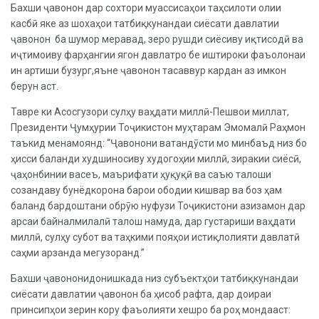
Бахши ҷавонон дар сохтори муассисаҳои таҳсилоти олии
касбӣ яке аз шохаҳои татбиқкунандаи сиёсати давлатии
ҷавонон ба шумор меравад, зеро рушди сиёсиву иқтисодӣ ва
иҷтимоиву фарҳангии ягон давлатро бе иштироки фаъолонаи
ин артиши бузург,яъне ҷавонон тасаввур кардан аз имкон
берун аст.
Тавре ки Асосгузори сулҳу ваҳдати миллӣ-Пешвои миллат,
Президенти Ҷумҳурии Тоҷикистон муҳтарам Эмомалӣ Раҳмон
таъкид менамоянд: “Ҷавонони ватандӯсти мо минбаъд низ бо
ҳисси баланди худшиносиву худогоҳии миллӣ, зиракии сиёсӣ,
ҷаҳонбинии васеъ, маърифати ҳуқуқӣ ва саъю талоши
созандаву бунёдкорона барои ободии кишвар ва боз ҳам
баланд бардоштани обрӯю нуфузи Тоҷикистони азизамон дар
арсаи байналмилалӣ талош намуда, дар густариши ваҳдати
миллӣ, сулҳу субот ва таҳкими пояҳои истиқлолияти давлатӣ
саҳми арзанда мегузоранд.”
Бахши ҷавононидонишкада низ субъектҳои татбиқкунандаи
сиёсати давлатии ҷавонон ба ҳисоб рафта, дар доираи
принсипҳои зерин кору фаъолияти хешро ба роҳ мондааст: