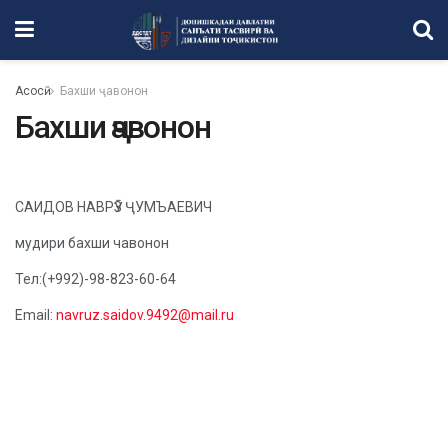
Асосӣ
Бахши ҷавонон
Бахши ҷавонон
САИДОВ НАВРӮЗ ҶУМЪАЕВИЧ
мудири бахши чавонон
Тел:(+992)-98-823-60-64
Email:
navruz.saidov.9492@mail.ru