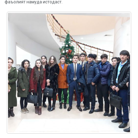
фаъолият намуда истодаст.