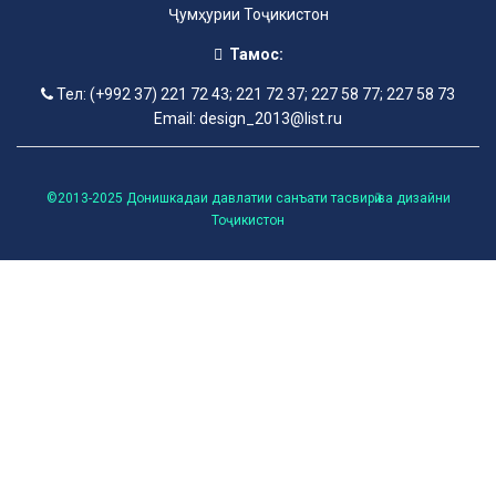
Ҷумҳурии Тоҷикистон
Тамос:
Тел: (+992 37) 221 72 43; 221 72 37; 227 58 77; 227 58 73
Email: design_2013@list.ru
©2013-2025 Донишкадаи давлатии санъати тасвирӣ ва дизайни
Тоҷикистон