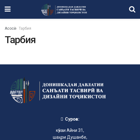
Асосӣ
Тарбия
Тарбия
Суроға:
кӯчаи Айни 31,
шаҳри Душанбе,