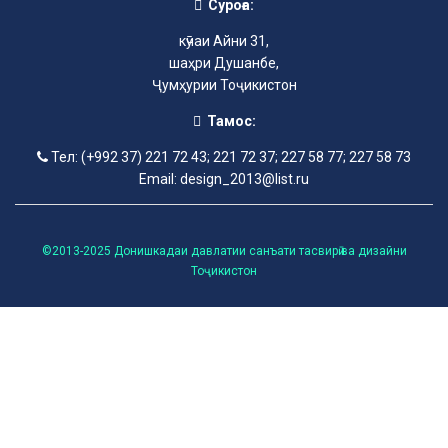
Суроға:
кӯчаи Айни 31,
шаҳри Душанбе,
Ҷумҳурии Тоҷикистон
Тамос:
Тел: (+992 37) 221 72 43; 221 72 37; 227 58 77; 227 58 73
Email: design_2013@list.ru
©2013-2025 Донишкадаи давлатии санъати тасвирӣ ва дизайни
Тоҷикистон