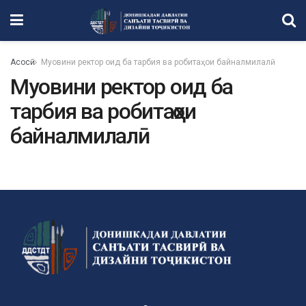
Асосӣ
Муовини ректор оид ба тарбия ва робитаҳои байналмилалӣ
Муовини ректор оид ба
тарбия ва робитаҳои
байналмилалӣ