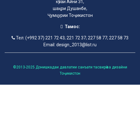
кӯчаи Айни 31,
шаҳри Душанбе,
Ҷумҳурии Тоҷикистон
Тамос:
Тел: (+992 37) 221 72 43; 221 72 37; 227 58 77; 227 58 73
Email: design_2013@list.ru
©2013-2025 Донишкадаи давлатии санъати тасвирӣ ва дизайни
Тоҷикистон