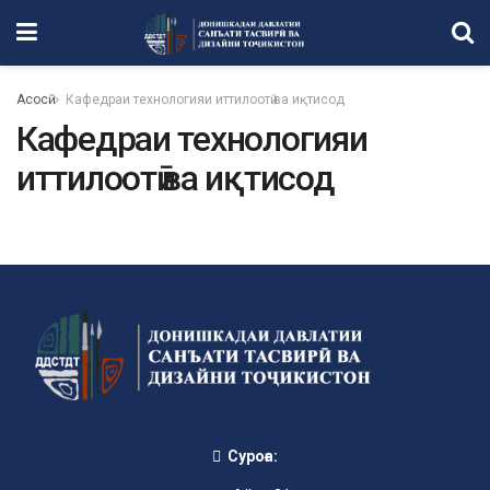
Асосӣ
Кафедраи технологияи иттилоотӣ ва иқтисод
Кафедраи технологияи
иттилоотӣ ва иқтисод
Суроға: