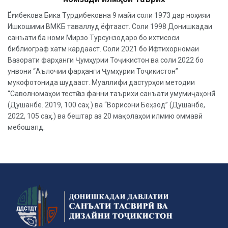
Ёғибекова Бика Турдибековна 9 майи соли 1973 дар ноҳияи
Ишкошими ВМКБ таваллуд ёфтааст. Соли 1998 Донишкадаи
санъати ба номи Мирзо Турсунзодаро бо ихтисоси
библиограф хатм кардааст. Соли 2021 бо Ифтихорномаи
Вазорати фарҳанги Ҷумҳурии Тоҷикистон ва соли 2022 бо
унвони “Аълочии фарҳанги Ҷумҳурии Тоҷикистон”
мукофотонида шудааст. Муаллифи дастурҳои методии
“Саволномаҳои тестӣ аз фанни таърихи санъати умумиҷаҳонӣ ”
(Душанбе. 2019, 100 саҳ.) ва “Ворисони Беҳзод” (Душанбе,
2022, 105 саҳ.) ва бештар аз 20 мақолаҳои илмию оммавӣ
мебошапд.