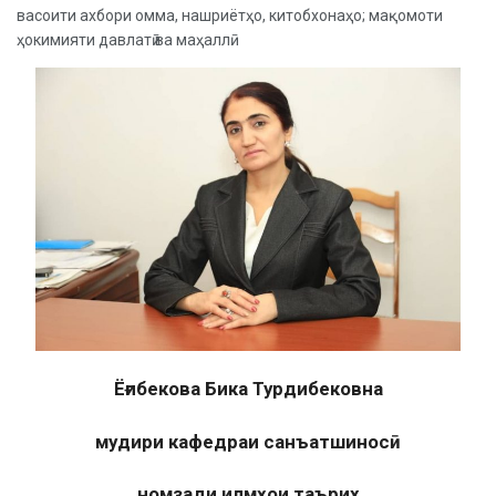
васоити ахбори омма, нашриётҳо, китобхонаҳо; мақомоти
ҳокимияти давлатӣ ва маҳаллӣ.
Ё
ғибекова Бика Турдибековна
мудири кафедраи санъатшиносӣ
номзади илмҳои таърих