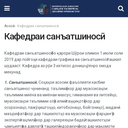
Асосӣ
Кафедраи санъатшиносӣ
Кафедраи санъатшиносӣ
Кафедраи санъатшиносӣ бо қарори Шӯрои олимон 1 июли соли
2019 дар пойгоҳи кафедраи графика ва санъатшиносӣ ташкил
шудааст. Кафедра аз рӯи 3 ихтисос донишҷӯёнро омода
мекунад:
1. Санъатшиносӣ.
Соҳаҳои асосии фаъолияти касбии
санъатшинос чунинанд: таълимӣ (кор дар муассисаҳои
таълимии миёна ва миёнаи махсус, гиманазия ва литсейҳо,
муассисаҳои таълимии олӣ); илмӣ-таҳқиқотӣ (кор дар
осорхонаҳо, пажӯҳишгоҳҳо, китобхонаҳо, бойгониҳо); маданӣ-
маърифатӣ (кор дар ташкилотҳо ва муассисаҳои фарҳангӣ);
экспертӣ-таҳлилӣ (кор дар галереяҳои бадеӣ, ташкилотҳои
ҷамъиятӣ ва давлатӣ); ташкилӣ-идоракунӣ (кор дар мақомоти