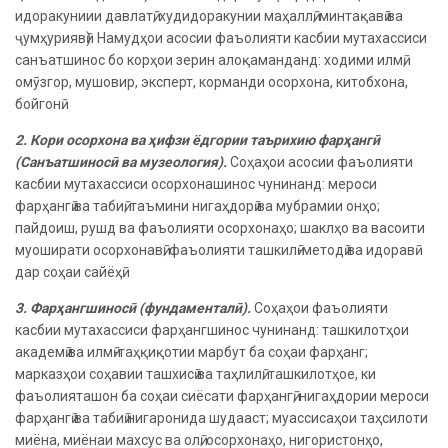
идоракуниии давлатӣ, худидоракунии маҳаллӣ, минтақавӣ ва
ҷумҳуриявӣ). Намудҳои асосии фаъолияти касбии мутахассиси
санъатшинос бо корҳои зерин алоқаманданд: ходими илмӣ,
омӯзгор, мушовир, эксперт, корманди осорхона, китобхона,
бойгонӣ.
2. Кори осорхона ва ҳифзи ёдгории таърихию фарҳангӣ
(Санъатшиносӣ ва музеология).
Соҳаҳои асосии фаъолияти
касбии мутахассиси осорхонашинос чунинанд: мероси
фарҳангӣ ва табиӣ, таъмини нигаҳдорӣ ва мубрамии онҳо;
пайдоиш, рушд ва фаъолияти осорхонаҳо; шаклҳо ва васоити
муоширати осорхонавӣ; фаъолияти ташкилӣ-методӣ ва идоравӣ
дар соҳаи сайёҳӣ.
3. Фарҳангшиносӣ (фундаменталӣ).
Соҳаҳои фаъолияти
касбии мутахассиси фарҳангшинос чунинанд: ташкилотҳои
академӣ ва илмӣ-таҳқиқотии марбут ба соҳаи фарҳанг;
марказҳои соҳавии ташхисӣ ва таҳлилӣ; ташкилотҳое, ки
фаъолияташон ба соҳаи сиёсати фарҳангӣ, нигаҳдории мероси
фарҳангӣ ва табиӣ нигаронида шудааст; муассисаҳои таҳсилоти
миёна, миёнаи махсус ва олӣ; осорхонаҳо, нигористонҳо,