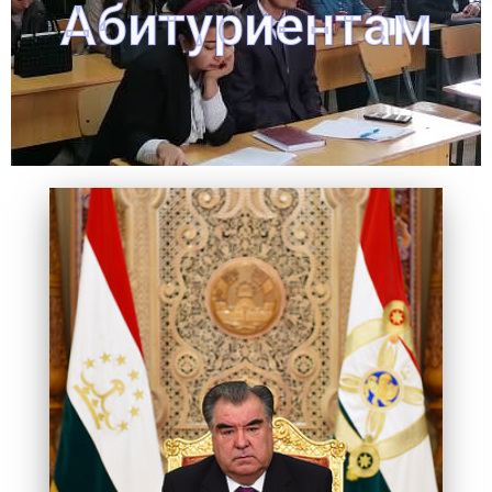
Абитуриентам
ДИЗАЙНА, А ПО НЕСПЕЦИАЛЬНЫМ ПРЕДМЕТАМ –
ГОСУДАРСТВЕННОГО УНИВЕРСИТЕТА ХУДОЖЕСТВ И
ПРОВОДИТЬСЯ В ЗДАНИИ ТАДЖИКСКОГО
ЧЕРНИЛО, КОМПОЗИЦИЯ, ЧЕРТЕЖ) БУДУТ
ЭКЗАМЕНЫ ПО СПЕЦИАЛЬНОСТЯМ (РИСУНОК,
ВАМ, ЧТО В ЭТОМ ГОДУ ВСТУПИТЕЛЬНЫЕ
ПРИЁМНАЯ КОМИССИЯ УНИВЕРСИТЕТА СООБЩАЕТ