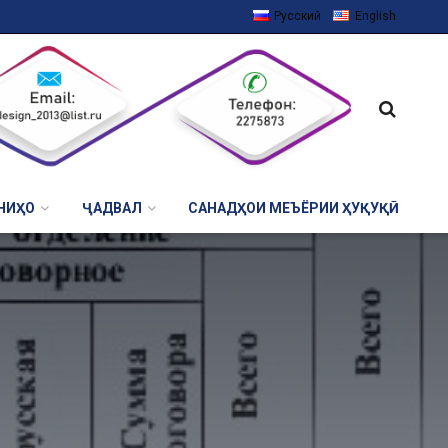
Русский
English
НИҲО
ҶАДВАЛ
САНАДҲОИ МЕЪЁРИИ ҲУҚУҚӢ