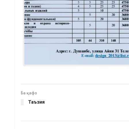
Ба қафо
Таъзия