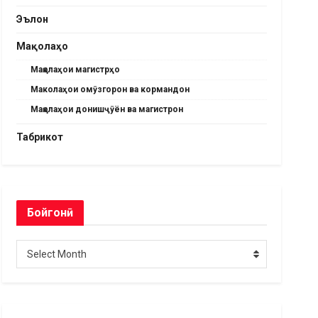
Эълон
Мақолаҳо
Мақолаҳои магистрҳо
Маколаҳои омӯзгорон ва кормандон
Мақолаҳои донишҷӯён ва магистрон
Табрикот
Бойгонӣ
Бойгонӣ
Select Month