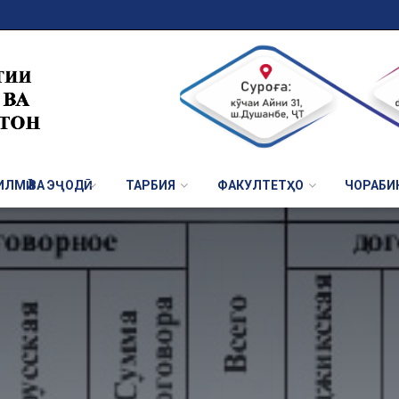
ЛМӢ ВА ЭҶОДӢ
ТАРБИЯ
ФАКУЛТЕТҲО
ЧОРАБИ