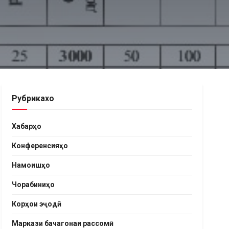
Рубрикахо
Хабарҳо
Конференсияҳо
Намоишҳо
Чорабиниҳо
Корҳои эҷодӣ
Маркази бачагонаи рассомӣ