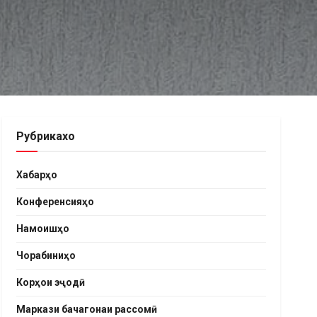
Рубрикахо
Хабарҳо
Конференсияҳо
Намоишҳо
Чорабиниҳо
Корҳои эҷодӣ
Маркази бачагонаи рассомӣ