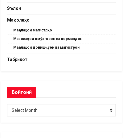
Эълон
Мақолаҳо
Мақолаҳои магистрҳо
Маколаҳои омӯзгорон ва кормандон
Мақолаҳои донишҷӯён ва магистрон
Табрикот
Бойгонӣ
Бойгонӣ
Select Month