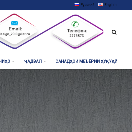
Русский
English
НИҲО
ҶАДВАЛ
САНАДҲОИ МЕЪЁРИИ ҲУҚУҚӢ