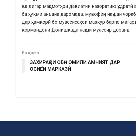
ва дигар мақомотҳои давлатии назоратию қудратӣ
ба ҳукми анъана даромада, мувофиқи нақшаи чор
дар ҳамкорӣ бо муассисаҳои мазкур барпо мегард
кормандони Донишкада нақши муассир доранд.
Ба қафо
ЗАХИРАҲОИ ОБӢ ОМИЛИ АМНИЯТ ДАР
ОСИЁИ МАРКАЗӢ