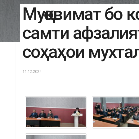
Муқовимат бо к
самти афзалия
соҳаҳои мухта
11.12.2024