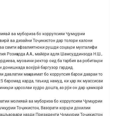
олиявӣ ва мубориза бо коррупсияи Ҷумҳурии
вирӣ ва дизайни Тоҷикистон дар толори калони
ва самти афзалиятноки рушди соҳаҳои мухталифи
я Розиқзода А.А., майёри адля Шамсуддинзода Н.Ш.,
диева, муовини ректор оид ба тарбия ва робитаҳои
и донишкада вохӯрӣ баргузор гардид.
яи давлатии мақовимат бо коррупсия барои давраи то
5 баромад карда, таъкид намуд, ки ҳар як муассисаи
биниҳои ҳарсолаи худро дошта, аз рӯи он дар ҳамкорӣ
латии молиявӣ ва мубориза бо коррупсияи Ҷумҳурии
умҳурии Тоҷикистон, Вазорати корҳои дохилии
 нашъаовари назди Президенти Ҷумҳурии Тоҷикистон