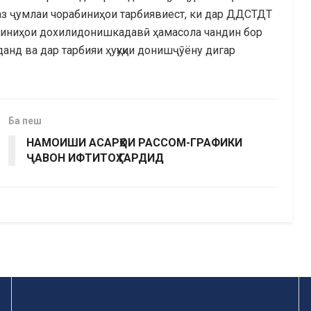
 аз ҷумлаи чорабиниҳои тарбиявиест, ки дар ДДСТДТ
абиниҳои дохилидонишкадавӣ ҳамасола чандин бор
анд ва дар тарбияи ҳуқуқии донишҷӯёну дигар
Ба пеш
НАМОИШИ АСАРҲОИ РАССОМ-ГРАФИКИ
ҶАВОН ИФТИТОҲ ГАРДИД