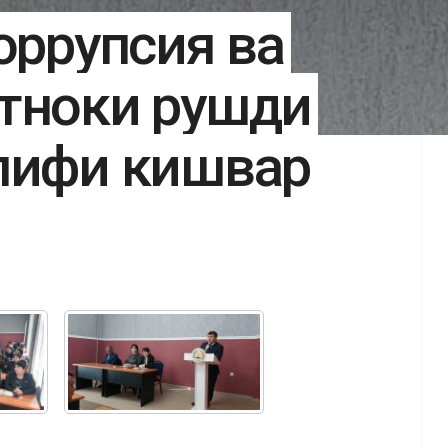
оррупсия ва
тноки рушди
лифи кишвар