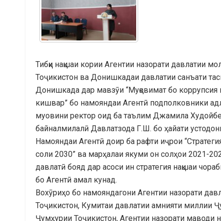
Тибқи нақшаи кории Агентии назорати давлатии м
Тоҷикистон ва Донишкадаи давлатии санъати тас
Донишкада дар мавзӯи “Муқовимат бо коррупсия 
кишвар” бо намояндаи Агентӣ подполковники адли
муовини ректор оид ба таълим Джамила Худойбер
байналмилалӣ Давлатзода Г.Ш. бо ҳайати устодон
Намояндаи Агентӣ доир ба рафти иҷрои “Стратеги
соли 2030” ва марҳалаи якуми он солҳои 2021-202
давлатӣ бояд дар асоси ин стратегия нақшаи чора
бо Агентӣ амал кунад.
Вохӯриҳо бо намояндагони Агентии назорати дав
Тоҷикистон, Кумитаи давлатии амнияти миллии Ҷ
Ҷумҳурии Тоҷикистон, Агентии назорати маводи