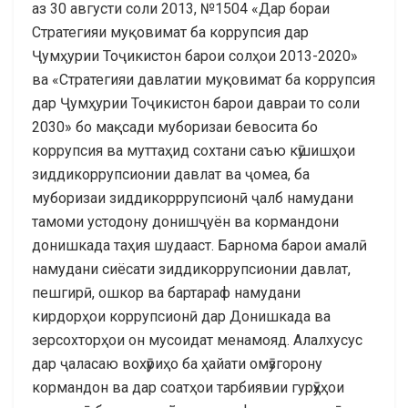
аз 30 августи соли 2013, №1504 «Дар бораи
Стратегияи муқовимат ба коррупсия дар
Ҷумҳурии Тоҷикистон барои солҳои 2013-2020»
ва «Стратегияи давлатии муқовимат ба коррупсия
дар Ҷумҳурии Тоҷикистон барои давраи то соли
2030» бо мақсади муборизаи бевосита бо
коррупсия ва муттаҳид сохтани саъю кӯшишҳои
зиддикоррупсионии давлат ва ҷомеа, ба
муборизаи зиддикорррупсионӣ ҷалб намудани
тамоми устодону донишҷуён ва кормандони
донишкада таҳия шудааст. Барнома барои амалӣ
намудани сиёсати зиддикоррупсионии давлат,
пешгирӣ, ошкор ва бартараф намудани
кирдорҳои коррупсионӣ дар Донишкада ва
зерсохторҳои он мусоидат менамояд. Алалхусус
дар ҷаласаю вохӯриҳо ба ҳайати омӯзгорону
кормандон ва дар соатҳои тарбиявии гурӯҳҳои