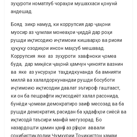
зуҳуроти номатлуб чораҳои мушаххаси қонунӣ
андешад.
Бояд зикр намуд, ки коррупсия дар ҷаҳони
муосир аз ҷумлаи монеаҳои ҷиддӣ дар роҳи
рушди иқтисодию иҷтимоии кишварҳо ва риояи
ҳуқуқу озодиҳои инсон маҳсуб мешавад.
Коррупсия яке аз зуҳуроти хавфноки ҷомеа
буда, дар миқёси ҷаҳонӣ ҳамчун ҷинояти вазнин
ва яке аз унсурҳои таҳдидкунанда ба амнияти
миллӣ ва халалдоркунандаи рушди босуботи
иҷтимоию иқтисодии давлат эътироф гаштааст,
ки он ба пешрафти иқтисодиёт халал расонида,
бунёди ҷомеаи демократиро заиф месозад ва ба
рушди демократия, расидан ба ҳадафҳои сиёсӣ ва
иқтисодӣ таъсири манфӣ мегузорад. Бо
назардошти ҳамин ҳанӯз аз рӯзҳои аввали
соҳибистиқлолии Ҷумҳурии Тоҷикистон ҳамаи