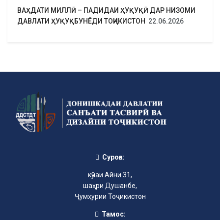
ВАҲДАТИ МИЛЛӢ – ПАДИДАИ ҲУҚУҚӢ ДАР НИЗОМИ
ДАВЛАТИ ҲУҚУҚБУНЁДИ ТОҶИКИСТОН
22.06.2026
Суроға:
кӯчаи Айни 31,
шаҳри Душанбе,
Ҷумҳурии Тоҷикистон
Тамос: