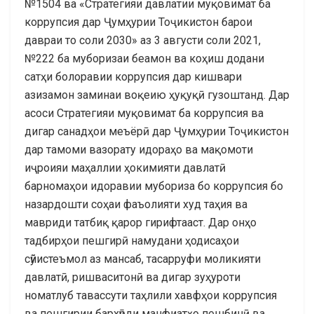
№1504 ва «Стратегияи давлатии муқовимат ба
коррупсия дар Ҷумҳурии Тоҷикистон барои
давраи то соли 2030» аз 3 августи соли 2021,
№222 ба муборизаи беамон ва коҳиш додани
сатҳи болоравии коррупсия дар кишвари
азизамон заминаи воқеию ҳуқуқӣ гузоштанд. Дар
асоси Стратегияи муқовимат ба коррупсия ва
дигар санадҳои меъёрӣ дар Ҷумҳурии Тоҷикистон
дар тамоми вазорату идораҳо ва мақомоти
иҷроияи маҳаллии ҳокимияти давлатӣ
барномаҳои идоравии мубориза бо коррупсия бо
назардошти соҳаи фаъолияти худ таҳия ва
мавриди татбиқ қарор гирифтааст. Дар онҳо
тадбирҳои пешгирӣ намудани ҳодисаҳои
сӯйистеъмол аз мансаб, тасарруфи моликияти
давлатӣ, ришваситонӣ ва дигар зуҳуроти
номатлуб тавассути таҳлили хавфҳои коррупсия
ва пешгирии бархӯрди манфиатҳо пешбинӣ ва