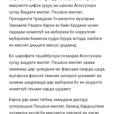
мақомоти ҳифзи ҳуқуқ ва шахсан Асосгузори
сулҳу Ваҳдати миллӣ- Пешвои миллат,
Президенти Ҷумҳурии Тоҷикистон муҳтарам
Эмомалӣ Раҳмон барои аз байн бурдани чунин
падидаи номатлуб ва мубориза бо коррупсия
муборизаи беамони худро бурда истода, нисбати
ин масоил диққати махсус додаанд.
Бо шарофати ташаббусҳои созандаи Асосгузори
сулҳу ваҳдати миллӣ- Пешвои миллат ҳамаи
заминаҳо дар ҷумҳурии мо фароҳам оварда шуда,
иштироки фаъоли тамоми шохаҳои ҳокимият ва
ҷомеаи шаҳрвандӣ дар мубориза бо ин зуҳуроти
номатлуб таъмин карда шудааст.
Барои дар амал татбиқ намудани дастуру
супоришҳои Пешвои миллат, баланд бардоштани
эътимоди аҳолӣ ба мақомоти давлатӣ ва дигар