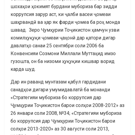
шохаҳои ҳокимят бурдани мубориза бар зидди
коррупсия зарур аст, ки ҷалби васеи ҷомеаи
шаҳрвандӣ ва ҳар як фарди ҷомеа ба роҳ монда
шавад. Зеро Ҷумҳурии Тоҷикистон ҳамчун узви
комилҳуқуқи ҷомеаи ҷаҳонӣ дар қатори дигар
давлатҳо санаи 25 сентябри соли 2006 ба
Конвенсияи Созмони Миллали Муттаҳид имзо
гузошта, он ба низоми ҳуқуқии кишвар ворид
карда шуд.
Дар ин раванд мунтазам қабул гардидани
санадҳои дигари умумидавлатӣ ба монанди
«Стратегияи мубориза бо коррупсия дар
Ҷумҳурии Тоҷикистон барои солҳои 2008-2012» аз
26 январи соли 2008, №34; «Стратегияи мубориза
бо коррупсия дар Ҷумҳурии Тоҷикистон барои
солҳои 2013-2020» аз 30 августи соли 2013,