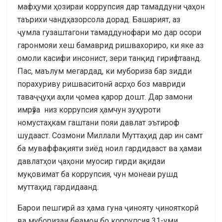
мафҳуми ҳозираи коррупсия дар тамаддуни ҷаҳон
таърихи чандҳазорсола дорад. Башарият, аз
ҷумла гузаштагони тамаддунофари мо дар осори
гаронмояи хеш бамаврид ришвахориро, ки яке аз
омоли касифи инсонист, зери танқид гирифтаанд.
Пас, маълум мегардад, ки мубориза бар зидди
порахуриву ришваситонӣ асрҳо боз мавриди
таваҷҷуҳи аҳли ҷомеа қарор дошт. Дар замони
имрӯза низ коррупсия ҳамчун зуҳуроти
номустаҳкам гаштани пояи давлат эътироф
шудааст. Созмони Миллали Муттаҳид дар ин самт
ба муваффақияти зиёд ноил гардидааст ва ҳамаи
давлатҳои ҷаҳони муосир гирди ақидаи
муқовимат ба коррупсия, чун монеаи рушд
муттаҳид гардидаанд.
Барои пешгирӣ аз ҳама гуна ҷинояту ҷинояткорӣ
ва муборизаи беамон бо коррупсия 31-уми