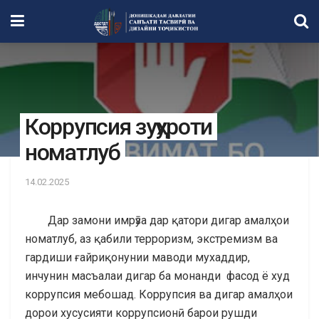
Коррупсия зуҳуроти
номатлуб
14.02.2025
Дар замони имрӯза дар қатори дигар амалҳои
номатлуб, аз қабили терроризм, экстремизм ва
гардиши ғайриқонунии маводи мухаддир,
инчунин масъалаи дигар ба монанди фасод ё худ
коррупсия мебошад. Коррупсия ва дигар амалҳои
дорои хусусияти коррупсионӣ барои рушди