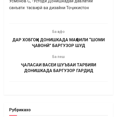
Усмонов С, -Устоди Донишкадаи давлатии
санъати тасвирӣ ва дизайни Тоҷикистон
Ба қафо
ДАР ХОБГОҲИ ДОНИШКАДА МАҲФИЛИ “ШОМИ
ҶАВОНӢ” БАРГУЗОР ШУД
Ба пеш
ҶАЛАСАИ ВАСЕИ ШУЪБАИ ТАРБИЯИ
ДОНИШКАДА БАРГУЗОР ГАРДИД
Рубрикахо