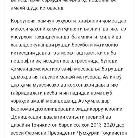
амалӣ шуда истодаанд.
Коррупсия ҳамчун зуҳуроти хавфноки ҷомеа дар
миқёси ҷаҳонӣ ҳамчун ҷинояти вазнин ва яке аз
унсурҳои таҳдидкунанда ба амнияти миллӣ ва
халалдоркунандаи рушди босуботи иҷтимоию
иқтисодии давлат эътироф гаштааст, ки он ба
пешрафти иқтисодиёт халал расонида, бунёди
ҷомеаи демократиро заиф месозад ва ба рушди
демократия таъсири манфӣ мегузорад. Аз ин рӯ
дар ҳама муассисаҳо ва корхонаҳои давлатию
ѓайридавлати нисбати ин падидаи номатлуб
чораҳои амалӣ меандешанд. Аз ҷумла, дар
Барномаи дохилиидоравии зиддикоррупсионии
Донишкадаи давлатии санъати тасвирӣ ва
дизайни Тоҷикистон барои солҳои 2013-2020 дар
асоси Фармони Президенти Ҷумҳурии Тоҷикистон