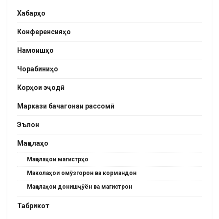
Хабарҳо
Конференсияҳо
Намоишҳо
Чорабиниҳо
Корҳои эҷодӣ
Маркази бачагонаи рассомӣ
Эълон
Мақолаҳо
Мақолаҳои магистрҳо
Маколаҳои омӯзгорон ва кормандон
Мақолаҳои донишҷӯён ва магистрон
Табрикот