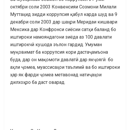
октябри соли 2003 Конвенсияи Созмони Милали
Муттаҳид зидди коррупсия қабул карда шуд ва 9
декабри соли 2003 дар шаҳри Меридаи кишвари
Мексика дар Конфронси сиёсии сатҳи баланд бо
иштироки намояндагони зиёда аз 100 давлати
иштирокчӣ кушода эълон гардид. Умуман
муқовимат ба коррупсия кори дастаҷамъона
буда, дар он мақомоти давлатӣ дар якҷоягӣ бо
аҳли ҷомеа, муассисаҳои таълимӣ ва бо иштироки
ҳар як фарди ҷомеа метавонад натиҷаҳои
дилхоҳро ба даст оварад.