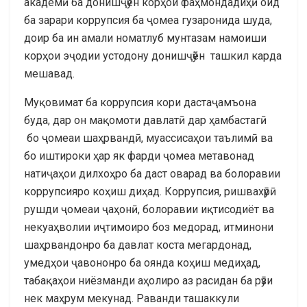
академӣ ба донишҷӯён корҳои фаҳмондадиҳӣ оид
ба зарари коррупсия ба ҷомеа гузаронида шуда,
доир ба ин амали номатлуб мунтазам намоиши
корҳои эҷодии устодону донишҷӯён ташкил карда
мешавад.
Муқовимат ба коррупсия кори дастаҷамъона
буда, дар он мақомоти давлатӣ дар ҳамбастагӣ
бо ҷомеаи шаҳрвандӣ, муассисаҳои таълимӣ ва
бо иштироки ҳар як фарди ҷомеа метавонад
натиҷаҳои дилхоҳро ба даст оварад ва болоравии
коррупсияро коҳиш диҳад. Коррупсия, ришвахӯрӣ
рушди ҷомеаи ҷаҳонӣ, болоравии иқтисодиёт ва
некуаҳволии иҷтимоиро боз медорад, итминони
шаҳрвандонро ба давлат коста мегардонад,
умедҳои ҷавононро ба оянда коҳиш медиҳад,
табақаҳои ниёзманди аҳолиро аз расидан ба рӯзи
нек маҳрум мекунад. Раванди ташаккули