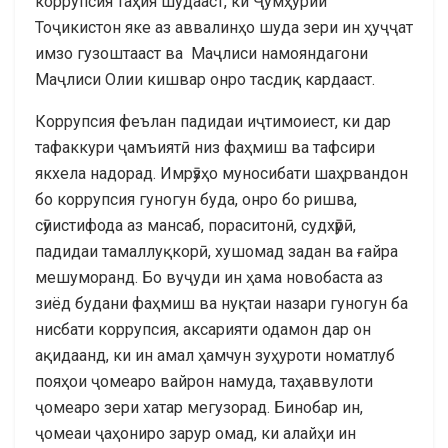
коррупсия таҳия шудааст, ки Ҷумҳурии
Тоҷикистон яке аз аввалинҳо шуда зери ин ҳуҷҷат
имзо гузоштааст ва Маҷлиси намояндагони
Маҷлиси Олии кишвар онро тасдиқ кардааст.
Коррупсия феълан падидаи иҷтимоиест, ки дар
тафаккури ҷамъиятӣ низ фаҳмиш ва тафсири
якхела надорад. Имрӯзҳо муносибати шаҳрвандон
бо коррупсия гуногун буда, онро бо ришва,
сӯиистифода аз мансаб, пораситонӣ, судхӯрӣ,
падидаи тамаллуқкорӣ, хушомад задан ва ғайра
мешуморанд. Бо вуҷуди ин ҳама новобаста аз
зиёд будани фаҳмиш ва нуқтаи назари гуногун ба
нисбати коррупсия, аксарияти одамон дар он
ақидаанд, ки ин амал ҳамчун зуҳуроти номатлуб
пояҳои ҷомеаро вайрон намуда, таҳаввулоти
ҷомеаро зери хатар мегузорад. Бинобар ин,
ҷомеаи ҷаҳониро зарур омад, ки алайҳи ин