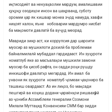
иқтисодиёт ва некуаҳволии мардум, амалишавии
ҳуқуқу озодиҳои инсон ва шаҳрванд, суботу
оромии ҳар як кишвар монеа эҷод намуда, хавфи
ниҳоят калон, яъне нобоварии мардумро нисбат
ба мақомоти давлатӣ ба вуҷуд меорад.
Мавриди зикр аст, ки коррупсия дар шароити
муосир аз мушкилоти дохилӣ ба проблемаи
байналмилалӣ мубаддал гардидааст. Ин зуҳуроти
номатлуб яке аз масъалаҳои мушкили замони
муосир ба ҳисоб рафта, он садди роҳи рушду
инкишофи давлатҳо мегардад. Ин амал ба
унвони як зуҳуроти номатлуб ҷомеаи ҷаҳониро ба
ташвиш овардааст. Аз ин лиҳоз, бо мақсади
пешгирӣ ва коҳиш додани ҷараёнҳои ришвахӯрӣ
аз ҷониби Ассамблеяи генералии Созмони
Милали Муттаҳид Конвенсияи СММ бар зидди