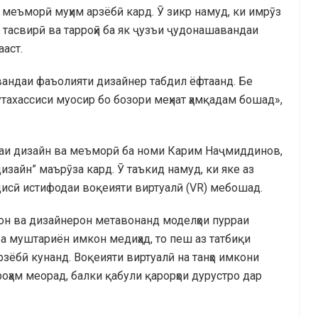
меъморӣ муҳим арзёбӣ кард. Ӯ зикр намуд, ки имрӯз
и тасвирӣ ва тарроҳӣ ба як ҷузъи ҷудонашавандаи
аст.
вандаи фаъолияти дизайнер табдил ёфтаанд. Бе
тахассиси муосир бо бозори меҳнат ҳамқадам бошад»,
раи дизайн ва меъморӣ ба номи Карим Наҷмиддинов,
зайн” маърӯза кард. Ӯ таъкид намуд, ки яке аз
андисӣ истифодаи воқеияти виртуалӣ (VR) мебошад.
рон ва дизайнерон метавонанд моделҳои пурраи
 ба муштариён имкон медиҳад, то пеш аз татбиқи
рзёбӣ кунанд. Воқеияти виртуалӣ на танҳо имкони
роҳам меорад, балки қабули қарорҳои дурустро дар