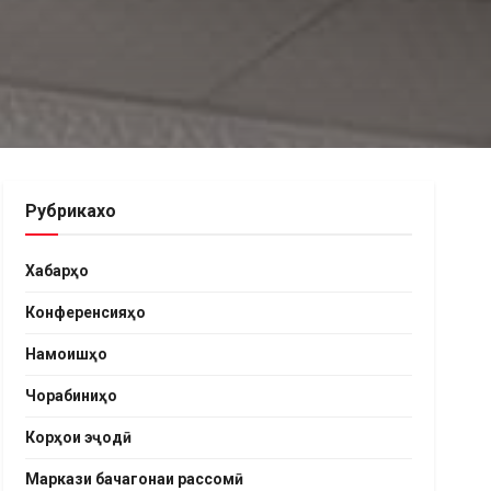
Рубрикахо
Хабарҳо
Конференсияҳо
Намоишҳо
Чорабиниҳо
Корҳои эҷодӣ
Маркази бачагонаи рассомӣ