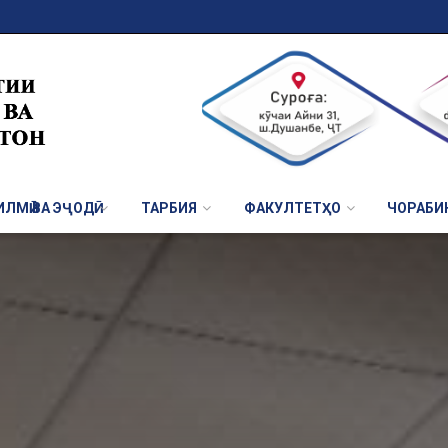
ЛМӢ ВА ЭҶОДӢ
ТАРБИЯ
ФАКУЛТЕТҲО
ЧОРАБИ