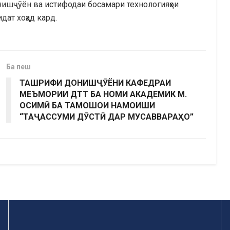
нишҷӯён ва истифодаи босамари технологияҳои
дат хоҳад кард.
Ба пеш
ТАШРИФИ ДОНИШҶӮЁНИ КАФЕДРАИ
МЕЪМОРИИ ДТТ БА НОМИ АКАДЕМИК М.
ОСИМӢ БА ТАМОШОИ НАМОИШИ
“ТАҶАССУМИ ДӮСТӢ ДАР МУСАВВАРАҲО”