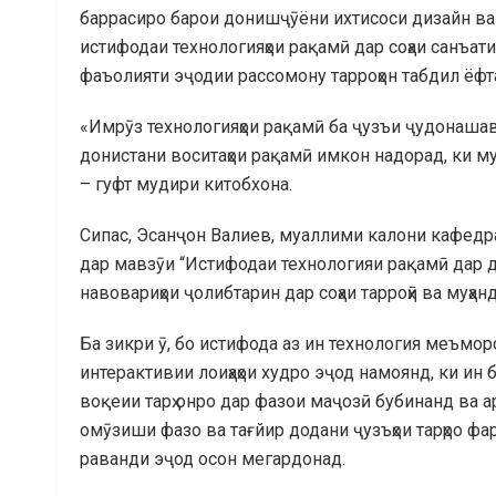
баррасиро барои донишҷӯёни ихтисоси дизайн ва 
истифодаи технологияҳои рақамӣ дар соҳаи санъат
фаъолияти эҷодии рассомону тарроҳон табдил ёфта
«Имрӯз технологияҳои рақамӣ ба ҷузъи ҷудонаша
донистани воситаҳои рақамӣ имкон надорад, ки му
– гуфт мудири китобхона.
Сипас, Эсанҷон Валиев, муаллими калони кафед
дар мавзӯи “Истифодаи технологияи рақамӣ дар ди
навовариҳои ҷолибтарин дар соҳаи тарроҳӣ ва муҳ
Ба зикри ӯ, бо истифода аз ин технология меъмо
интерактивии лоиҳаҳои худро эҷод намоянд, ки ин
воқеии тарҳ онро дар фазои маҷозӣ бубинанд ва а
омӯзиши фазо ва тағйир додани ҷузъҳои тарҳро фа
раванди эҷод осон мегардонад.