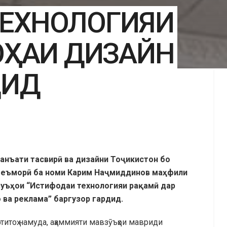
ТЕХНОЛОГИЯИ
ОҲАИ ДИЗАЙН
ДИД
анъати тасвирӣ ва дизайни Тоҷикистон бо
 меъморӣ ба номи Карим Наҷмиддинов маҳфили
зуъҳои “Истифодаи технологияи рақамӣ дар
 ва реклама” баргузор гардид.
итоҳ намуда, аҳаммияти мавзӯъҳои мавриди